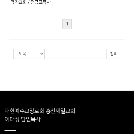
덕가교회 / 전금표목사
1
검색
대한예수교장로회 홍천제일교회
이대성 담임목사